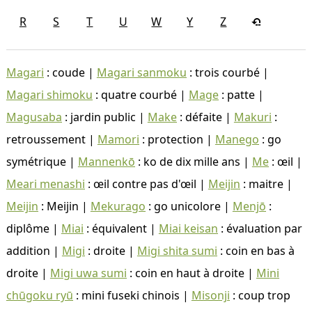
R
S
T
U
W
Y
Z
Magari
: coude |
Magari sanmoku
: trois courbé |
Magari shimoku
: quatre courbé |
Mage
: patte |
Magusaba
: jardin public |
Make
: défaite |
Makuri
:
retroussement |
Mamori
: protection |
Manego
: go
symétrique |
Mannenkō
: ko de dix mille ans |
Me
: œil |
Meari menashi
: œil contre pas d'œil |
Meijin
: maitre |
Meijin
: Meijin |
Mekurago
: go unicolore |
Menjō
:
diplôme |
Miai
: équivalent |
Miai keisan
: évaluation par
addition |
Migi
: droite |
Migi shita sumi
: coin en bas à
droite |
Migi uwa sumi
: coin en haut à droite |
Mini
chūgoku ryū
: mini fuseki chinois |
Misonji
: coup trop