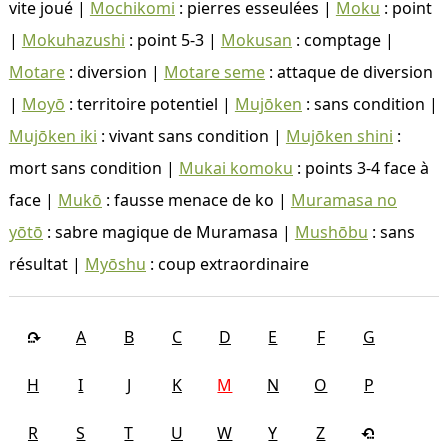
vite joué |
Mochikomi
: pierres esseulées |
Moku
: point
|
Mokuhazushi
: point 5-3 |
Mokusan
: comptage |
Motare
: diversion |
Motare seme
: attaque de diversion
|
Moyō
: territoire potentiel |
Mujōken
: sans condition |
Mujōken iki
: vivant sans condition |
Mujōken shini
:
mort sans condition |
Mukai komoku
: points 3-4 face à
face |
Mukō
: fausse menace de ko |
Muramasa no
yōtō
: sabre magique de Muramasa |
Mushōbu
: sans
résultat |
Myōshu
: coup extraordinaire
A
B
C
D
E
F
G
H
I
J
K
M
N
O
P
R
S
T
U
W
Y
Z