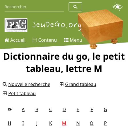
Accueil
Contenu
Menu
Dictionnaire du go, le petit
tableau, lettre M
Nouvelle recherche
Grand tableau
Petit tableau
A
B
C
D
E
F
G
H
I
J
K
M
N
O
P