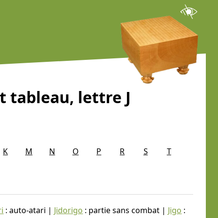
t tableau, lettre J
K
M
N
O
P
R
S
T
ri
: auto-atari |
Jidorigo
: partie sans combat |
Jigo
: