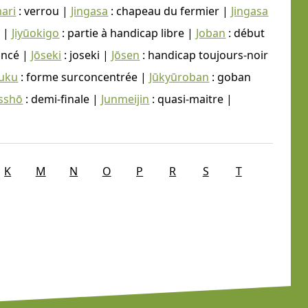
mari
: verrou |
Jingasa
: chapeau du fermier |
Jingasa
t |
Jiyūokigo
: partie à handicap libre |
Joban
: début
ancé |
Jōseki
: joseki |
Jōsen
: handicap toujours-noir
fuku
: forme surconcentrée |
Jūkyūroban
: goban
sshō
: demi-finale |
Junmeijin
: quasi-maitre |
K
M
N
O
P
R
S
T