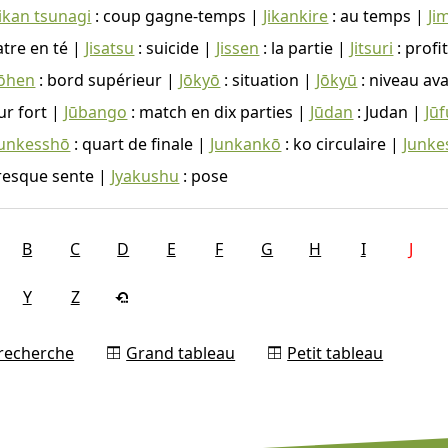
Jikan tsunagi
: coup gagne-temps |
Jikankire
: au temps |
Ji
atre en té |
Jisatsu
: suicide |
Jissen
: la partie |
Jitsuri
: profi
Jōhen
: bord supérieur |
Jōkyō
: situation |
Jōkyū
: niveau av
ur fort |
Jūbango
: match en dix parties |
Jūdan
: Judan |
Jū
junkesshō
: quart de finale |
Junkankō
: ko circulaire |
Junke
resque sente |
Jyakushu
: pose
B
C
D
E
F
G
H
I
J
Y
Z
 recherche
Grand tableau
Petit tableau