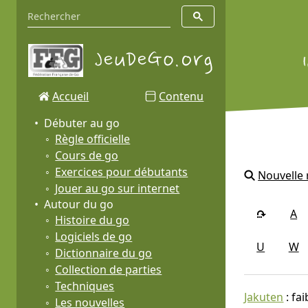
Accueil
Contenu
Débuter au go
Règle officielle
Cours de go
Exercices pour débutants
Nouvelle
Jouer au go sur internet
Autour du go
A
Histoire du go
Logiciels de go
U
W
Dictionnaire du go
Collection de parties
Techniques
Jakuten
: fa
Les nouvelles