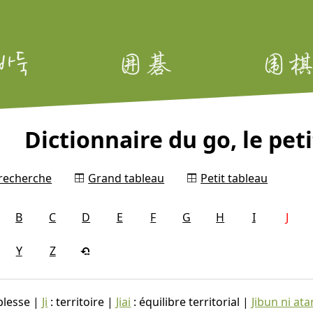
Dictionnaire du go, le peti
 recherche
Grand tableau
Petit tableau
B
C
D
E
F
G
H
I
J
Y
Z
iblesse |
Ji
: territoire |
Jiai
: équilibre territorial |
Jibun ni ata