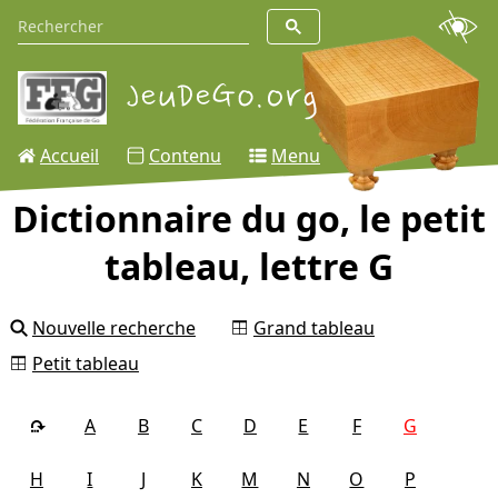
Accueil
Contenu
Menu
Dictionnaire du go, le petit
tableau, lettre G
Nouvelle recherche
Grand tableau
Petit tableau
A
B
C
D
E
F
G
H
I
J
K
M
N
O
P