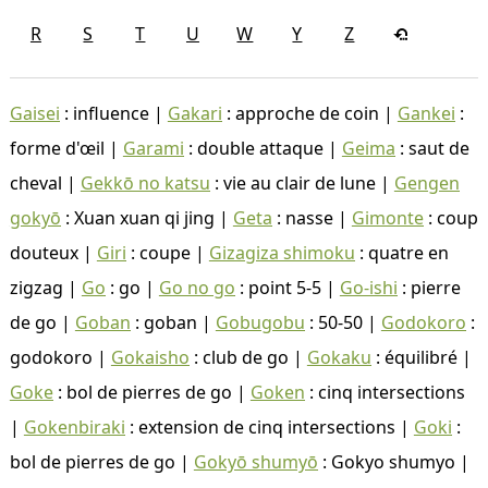
R
S
T
U
W
Y
Z
Gaisei
: influence |
Gakari
: approche de coin |
Gankei
:
forme d'œil |
Garami
: double attaque |
Geima
: saut de
cheval |
Gekkō no katsu
: vie au clair de lune |
Gengen
gokyō
: Xuan xuan qi jing |
Geta
: nasse |
Gimonte
: coup
douteux |
Giri
: coupe |
Gizagiza shimoku
: quatre en
zigzag |
Go
: go |
Go no go
: point 5-5 |
Go-ishi
: pierre
de go |
Goban
: goban |
Gobugobu
: 50-50 |
Godokoro
:
godokoro |
Gokaisho
: club de go |
Gokaku
: équilibré |
Goke
: bol de pierres de go |
Goken
: cinq intersections
|
Gokenbiraki
: extension de cinq intersections |
Goki
:
bol de pierres de go |
Gokyō shumyō
: Gokyo shumyo |