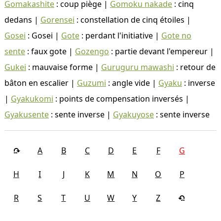
Gomakashite
: coup piège |
Gomoku nakade
: cinq
dedans |
Gorensei
: constellation de cinq étoiles |
Gosei
: Gosei |
Gote
: perdant l'initiative |
Gote no
sente
: faux gote |
Gozengo
: partie devant l'empereur |
Gukei
: mauvaise forme |
Guruguru mawashi
: retour de
bâton en escalier |
Guzumi
: angle vide |
Gyaku
: inverse
|
Gyakukomi
: points de compensation inversés |
Gyakusente
: sente inverse |
Gyakuyose
: sente inverse
A
B
C
D
E
F
G
H
I
J
K
M
N
O
P
R
S
T
U
W
Y
Z