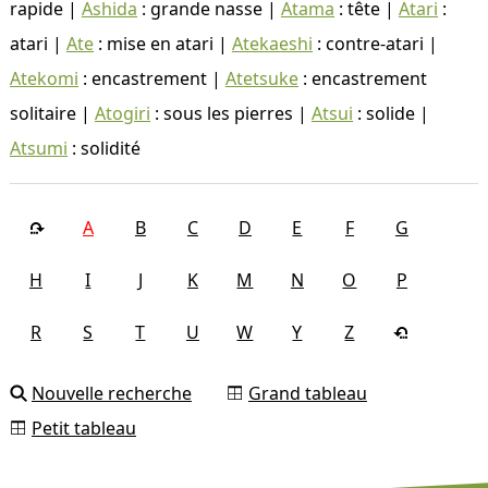
rapide |
Ashida
: grande nasse |
Atama
: tête |
Atari
:
atari |
Ate
: mise en atari |
Atekaeshi
: contre-atari |
Atekomi
: encastrement |
Atetsuke
: encastrement
solitaire |
Atogiri
: sous les pierres |
Atsui
: solide |
Atsumi
: solidité
A
B
C
D
E
F
G
H
I
J
K
M
N
O
P
R
S
T
U
W
Y
Z
Nouvelle recherche
Grand tableau
Petit tableau