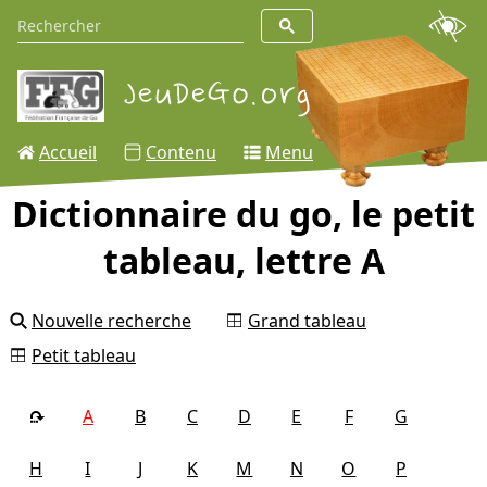
Accueil
Contenu
Menu
Dictionnaire du go, le petit
tableau, lettre A
Nouvelle recherche
Grand tableau
Petit tableau
A
B
C
D
E
F
G
H
I
J
K
M
N
O
P