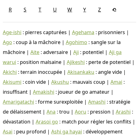
R
S
T
U
W
Y
Z
Age-ishi
: pierres capturées |
Agehama
: prisonniers |
Ago
: coup à la mâchoire |
Agohimo
: sangle sur la
mâchoire |
Aite
: adversaire |
Aji
: potentiel |
Aji ga
warui
: position malsaine |
Ajikeshi
: perte de potentiel |
Akichi
: terrain inoccupée |
Akisankaku
: angle vide |
Akisumi
: coin vide |
Akushu
: mauvais coup |
Amai
:
insuffisant |
Amakishi
: joueur de go amateur |
Amarigatachi
: forme surexploitée |
Amashi
: stratégie
de délaissement |
Ana
: trou |
Aoru
: pression |
Arashi
:
dévastation |
Arasoi go
: match pour régler les conflits |
Asai
: peu profond |
Ashi ga hayai
: développement