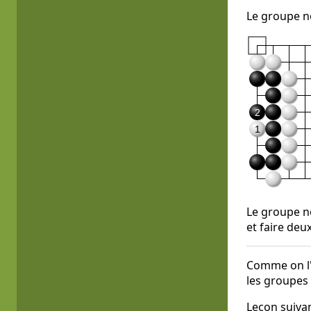
Le groupe no
2
1
Le groupe no
et faire deu
Comme on l'a
les groupes
Leçon suiva