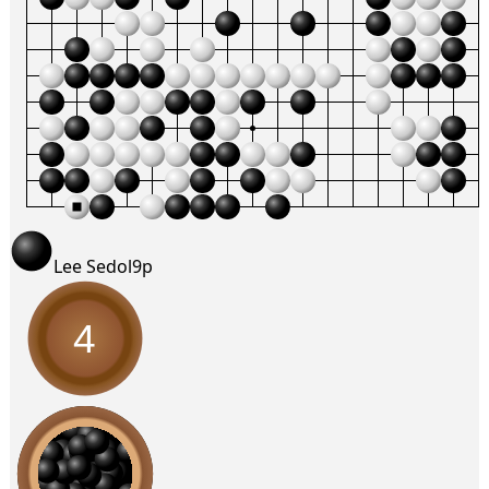
Lee Sedol
9p
4