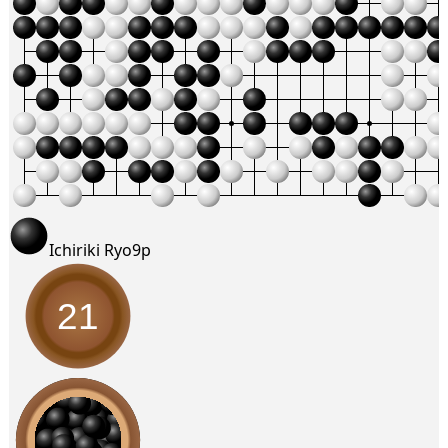
Ichiriki Ryo
9p
21