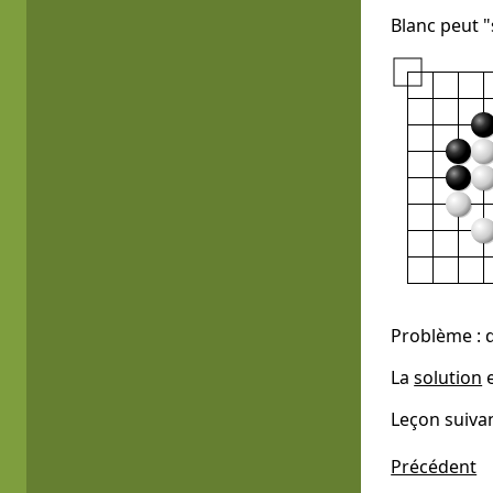
Blanc peut "
Problème : q
La
solution
e
Leçon suiva
Précédent